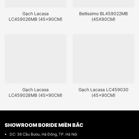
Gạch Lacasa
Bellissimo BL459022MB
LC459026MB (45x90CM)
(45X90CM)
Gạch Lacasa
Gạch Lacasa LC459030
LC459028MB (45x90CM)
(45x90CM)
SHOWROOM BORIDE MIỀN BẮC
DC: 36 Cầu Bươu, Hà Đông, TP. Hà Nội