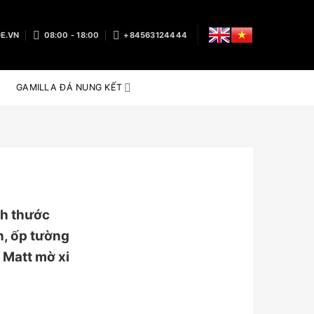
E.VN
08:00 - 18:00
+84563124444
GAMILLA ĐÁ NUNG KẾT
h thước
n, ốp tường
 Matt mờ xi