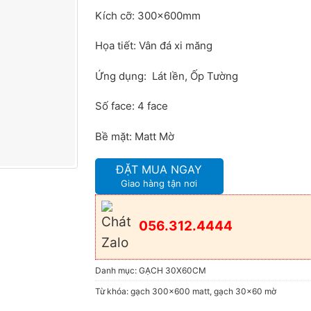
Kích cỡ: 300x600mm
Họa tiết: Vân đá xi măng
Ứng dụng: Lát lền, Ốp Tường
Số face: 4 face
Bề mặt: Matt Mờ
ĐẶT MUA NGAY
Giao hàng tận nơi
056.312.4444
Danh mục:
GẠCH 30X60CM
Từ khóa:
gạch 300x600 matt
,
gạch 30x60 mờ