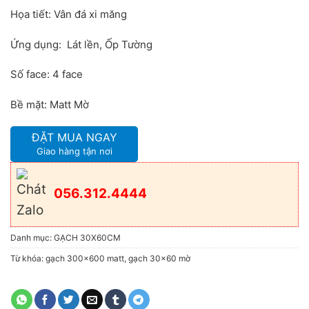
Họa tiết: Vân đá xi măng
Ứng dụng: Lát lền, Ốp Tường
Số face: 4 face
Bề mặt: Matt Mờ
ĐẶT MUA NGAY
Giao hàng tận nơi
056.312.4444
Danh mục:
GẠCH 30X60CM
Từ khóa:
gạch 300x600 matt
,
gạch 30x60 mờ