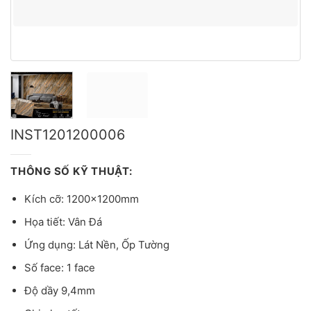
INST1201200006
THÔNG SỐ KỸ THUẬT:
Kích cỡ: 1200x1200mm
Họa tiết: Vân Đá
Ứng dụng: Lát Nền, Ốp Tường
Số face: 1 face
Độ dầy 9,4mm