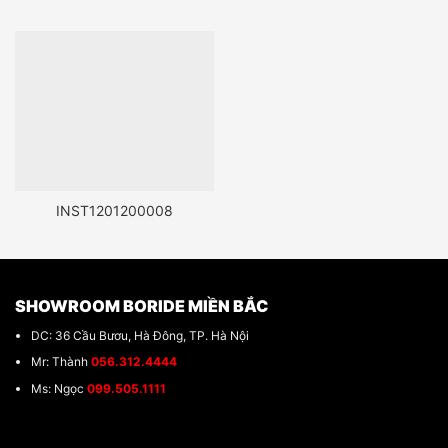
INST1201200008
SHOWROOM BORIDE MIỀN BẮC
DC: 36 Cầu Bươu, Hà Đông, TP. Hà Nội
Mr: Thành
056.312.4444
Ms: Ngọc
099.505.1111