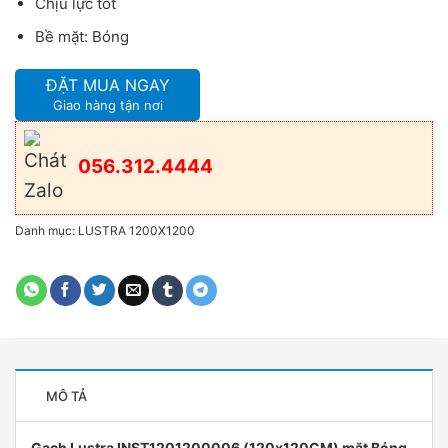
Chịu lực tốt
Bề mặt: Bóng
ĐẶT MUA NGAY
Giao hàng tận nơi
056.312.4444
Danh mục:
LUSTRA 1200X1200
MÔ TẢ
Gạch Lustra INST1201200006 (120x120CM) mặt Bóng