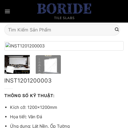
Skip
to
content
Tìm
kiếm:
INST1201200003
THÔNG SỐ KỸ THUẬT:
Kích cỡ: 1200x1200mm
Họa tiết: Vân Đá
Ứng dụng: Lát Nền, Ốp Tường