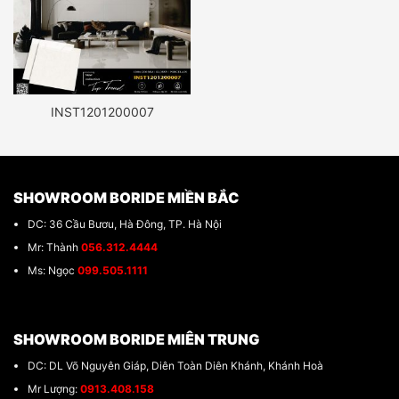
INST1201200007
SHOWROOM BORIDE MIỀN BẮC
DC: 36 Cầu Bươu, Hà Đông, TP. Hà Nội
Mr: Thành
056.312.4444
Ms: Ngọc
099.505.1111
SHOWROOM BORIDE MIÊN TRUNG
DC: DL Võ Nguyên Giáp, Diên Toàn Diên Khánh, Khánh Hoà
Mr Lượng:
0913.408.158