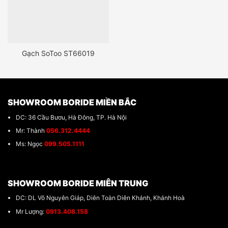
Gạch SoToo ST66019
SHOWROOM BORIDE MIỀN BẮC
DC: 36 Cầu Bươu, Hà Đông, TP. Hà Nội
Mr: Thành
056.312.4444
Ms: Ngọc
099.505.1111
SHOWROOM BORIDE MIÊN TRUNG
DC: DL Võ Nguyên Giáp, Diên Toàn Diên Khánh, Khánh Hoà
Mr Lượng:
0913.408.158