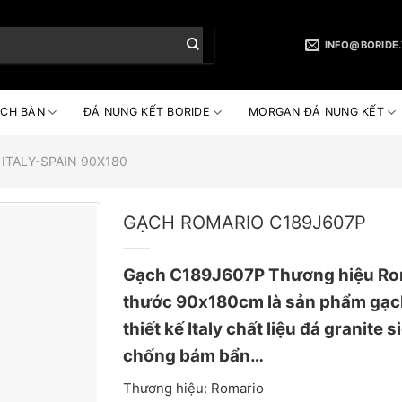
INFO@BORIDE
CH BÀN
ĐÁ NUNG KẾT BORIDE
MORGAN ĐÁ NUNG KẾT
ITALY-SPAIN 90X180
GẠCH ROMARIO C189J607P
Gạch C189J607P Thương hiệu Rom
thước 90x180cm là sản phẩm gạc
thiết kế Italy chất liệu đá granite 
chống bám bẩn…
Thương hiệu: Romario