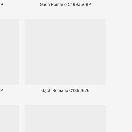
8P
Gạch Romario C189J568P
7P
Gạch Romario C189J676