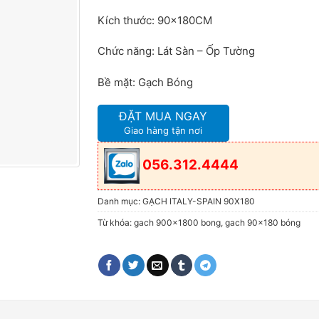
Kích thước: 90x180CM
Chức năng: Lát Sàn – Ốp Tường
Bề mặt: Gạch Bóng
ĐẶT MUA NGAY
Giao hàng tận nơi
056.312.4444
Danh mục:
GẠCH ITALY-SPAIN 90X180
Từ khóa:
gach 900x1800 bong
,
gach 90x180 bóng