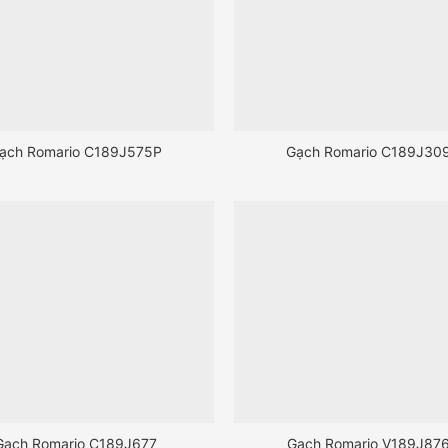
ạch Romario C189J575P
Gạch Romario C189J30
Gạch Romario C189J677
Gạch Romario V189J87