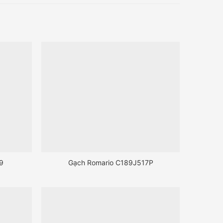
9
Gạch Romario C189J517P