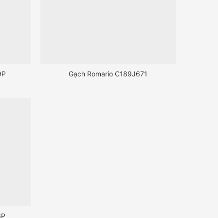
9P
Gạch Romario C189J671
6P