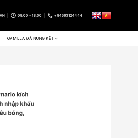
.VN
08:00 - 18:00
+84563124444
GAMILLA ĐÁ NUNG KẾT
ario kích
h nhập khẩu
siêu bóng,