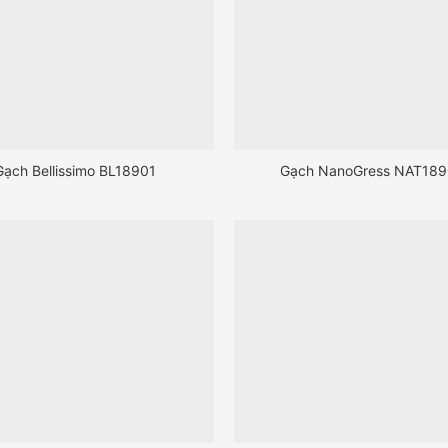
Gạch Bellissimo BL18901
Gạch NanoGress NAT18