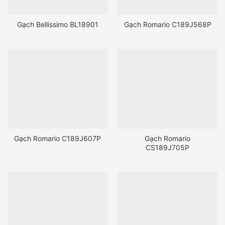
Gạch Bellissimo BL18901
Gạch Romario C189J568P
Gạch Romario C189J607P
Gạch Romario
CS189J705P