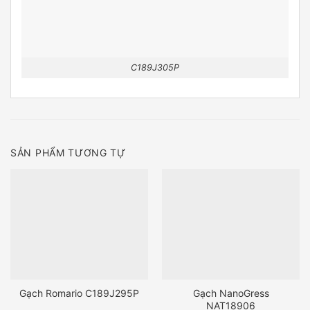
C189J305P
SẢN PHẨM TƯƠNG TỰ
Gạch Romario C189J295P
Gạch NanoGress
NAT18906