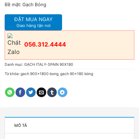
Bề mặt: Gạch Bóng
ĐẶT MUA NGAY
Giao hàng tận nơi
056.312.4444
Danh mục:
GẠCH ITALY-SPAIN 90X180
Từ khóa:
gach 900x1800 bong
,
gach 90x180 bóng
MÔ TẢ