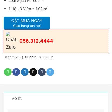
Loại Gạch Porcelain
1 Hộp 3 Viên = 1.92m²
ĐẶT MUA NGAY
Giao hàng tận nơi
056.312.4444
Danh mục:
GẠCH PRIME 80X80CM
MÔ TẢ