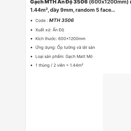
Gạch MTH Ấn Độ 3506
(600x1200mm) nhậ
1.44m², dầy 9mm, random 5 face…
MTH 3506
Code :
Xuất xứ: Ấn Độ
Kích thước: 600x1200mm
Ứng dụng: Ốp tường và lát sàn
Loại sản phẩm: Gạch Matt Mờ
1 thùng / 2 viên = 1.44m²