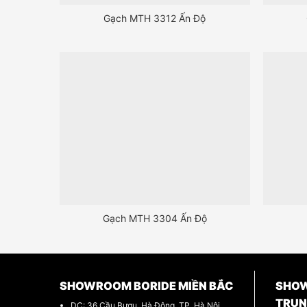
Gạch MTH 3312 Ấn Độ
Gạch MTH 3304 Ấn Độ
SHOWROOM BORIDE MIỀN BẮC
SHOW
TRU
DC: 36 Cầu Bươu, Hà Đông, TP. Hà Nội