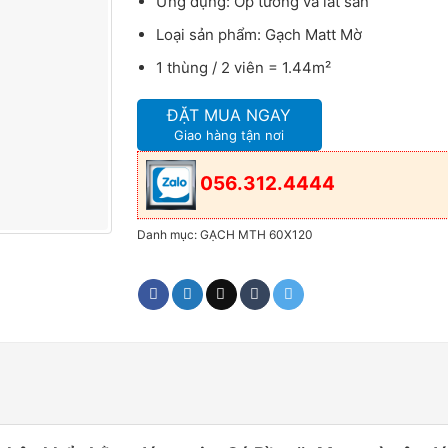
Ứng dụng: Ốp tường và lát sàn
Loại sản phẩm: Gạch Matt Mờ
1 thùng / 2 viên = 1.44m²
ĐẶT MUA NGAY
Giao hàng tận nơi
056.312.4444
Danh mục:
GẠCH MTH 60X120