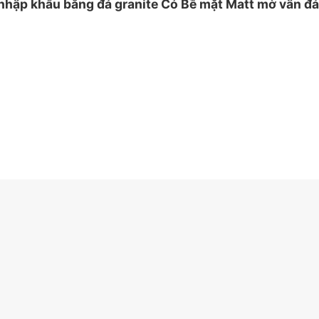
p khẩu bằng đá granite Có Bề mặt Matt mờ vân đá 