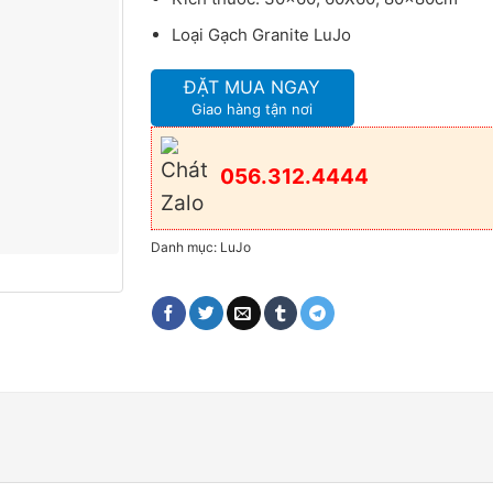
Loại Gạch Granite LuJo
ĐẶT MUA NGAY
Giao hàng tận nơi
056.312.4444
Danh mục:
LuJo