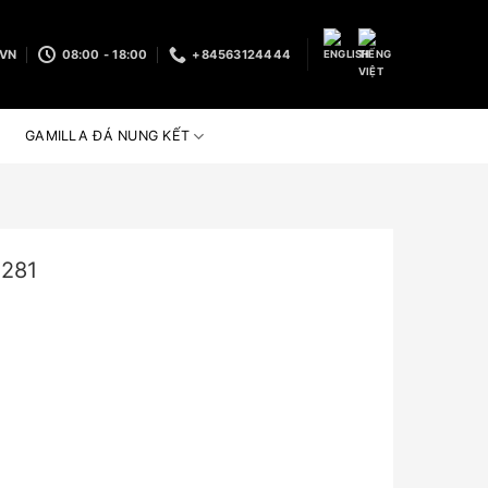
.VN
08:00 - 18:00
+84563124444
GAMILLA ĐÁ NUNG KẾT
281