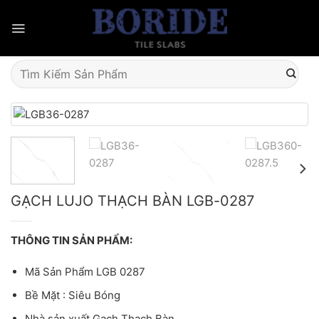
Skip
to
content
Tìm
kiếm:
GẠCH LUJO THẠCH BÀN LGB-0287
THÔNG TIN SẢN PHẨM:
Mã Sản Phẩm LGB 0287
Bề Mặt : Siêu Bóng
Nhà sản xuất Gạch Thạch Bàn