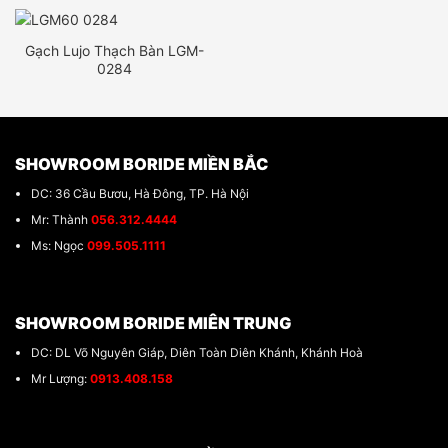
Gạch Lujo Thạch Bàn LGM-
0284
SHOWROOM BORIDE MIỀN BẮC
DC: 36 Cầu Bươu, Hà Đông, TP. Hà Nội
Mr: Thành
056.312.4444
Ms: Ngọc
099.505.1111
SHOWROOM BORIDE MIÊN TRUNG
DC: DL Võ Nguyên Giáp, Diên Toàn Diên Khánh, Khánh Hoà
Mr Lượng:
0913.408.158