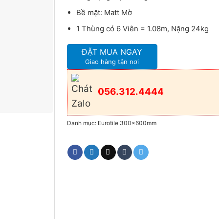
Bề mặt: Matt Mờ
1 Thùng có 6 Viên = 1.08m, Nặng 24kg
ĐẶT MUA NGAY
Giao hàng tận nơi
056.312.4444
Danh mục:
Eurotile 300x600mm