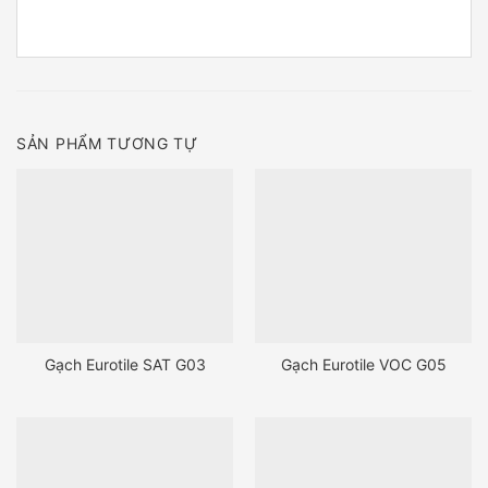
SẢN PHẨM TƯƠNG TỰ
Gạch Eurotile SAT G03
Gạch Eurotile VOC G05