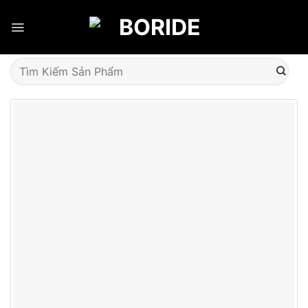
Skip
to
content
Tìm
kiếm: