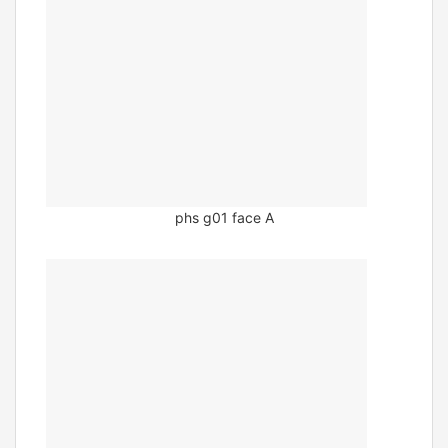
phs g01 face A