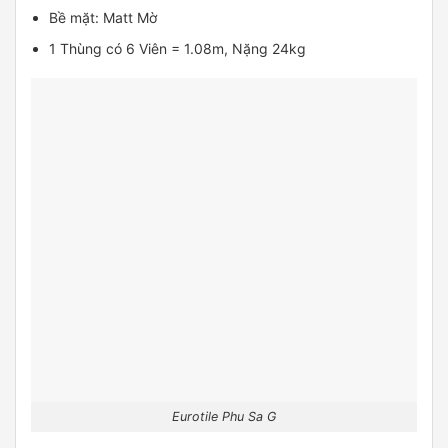
Bề mặt: Matt Mờ
1 Thùng có 6 Viên = 1.08m, Nặng 24kg
Eurotile Phu Sa G