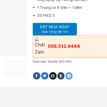
1 Thùng có 4 Viên = 1.08m
Số FACE 5
ĐẶT MUA NGAY
Giao hàng tận nơi
056.312.4444
Danh mục:
Eurotile 300x900