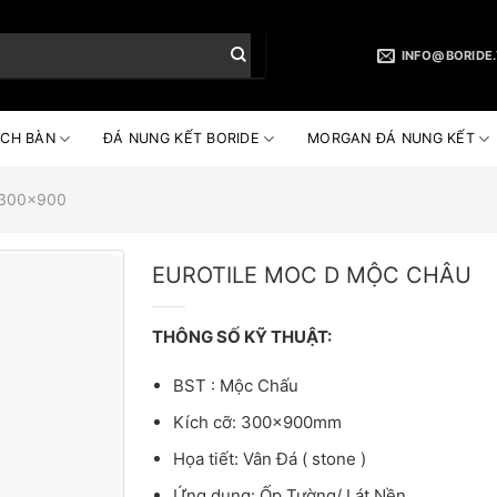
INFO@BORIDE
CH BÀN
ĐÁ NUNG KẾT BORIDE
MORGAN ĐÁ NUNG KẾT
e 300x900
EUROTILE MOC D MỘC CHÂU
THÔNG SỐ KỸ THUẬT:
BST : Mộc Chấu
Kích cỡ: 300x900mm
Họa tiết: Vân Đá ( stone )
Ứng dụng: Ốp Tường/ Lát Nền