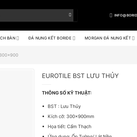
INFO@BORID
CH BÀN
ĐÁ NUNG KẾT BORIDE
MORGAN ĐÁ NUNG KẾT
e 300x900
EUROTILE BST LƯU THỦY
THÔNG SỐ KỸ THUẬT:
BST : Lưu Thủy
Kích cỡ: 300x900mm
Họa tiết: Cẩm Thạch
Ứng dụng: Ốp Tường/ Lát Nền