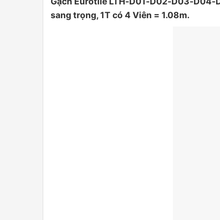
Gạch Eurotile LTH-D01-D02-D03-D04-D05
sang trọng, 1T có 4 Viên = 1.08m.