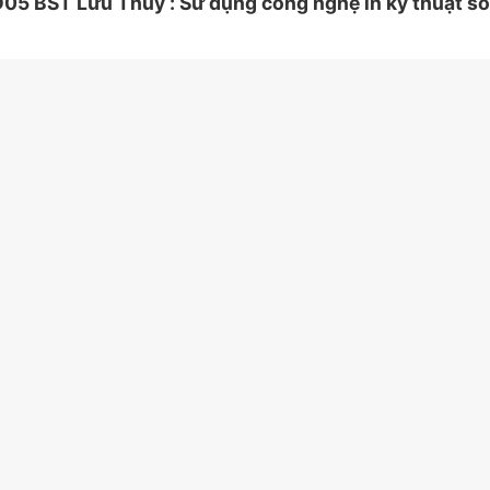
 BST Lưu Thủy : Sử dụng công nghệ in kỹ thuật số,