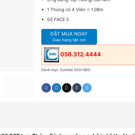
1 Thùng có 4 Viên = 1.08m
Số FACE 5
ĐẶT MUA NGAY
Giao hàng tận nơi
056.312.4444
Danh mục:
Eurotile 300x900