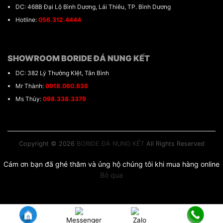
DC: 468B Đại Lộ Bình Dương, Lái Thiêu, TP. Bình Dương
Hotline:
056.312.4444
SHOWROOM BORIDE ĐÁ NUNG KẾT
DC: 382 Lý Thường KIệt, Tân Bình
Mr Thành:
0918.060.838
Ms Thùy:
098.338.3379
Copyright © 2026
BORIDE ĐÁ NUNG KẾT
All Rights Reserved
Cám ơn bạn đã ghé thăm và ủng hộ chúng tôi khi mua hàng online
Bỏ qua
Messenger
Zalo