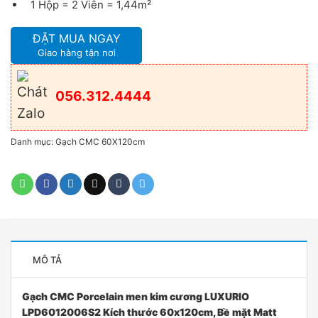
1 Hộp = 2 Viên = 1,44m²
ĐẶT MUA NGAY
Giao hàng tận nơi
056.312.4444
Danh mục:
Gạch CMC 60X120cm
MÔ TẢ
Gạch CMC Porcelain men kim cương LUXURIO
LPD6012006S2 Kích thước 60x120cm, Bề mặt Matt