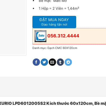
Bề mặt: Matt Mờ
1 Hộp = 2 Viên = 1,44m²
ĐẶT MUA NGAY
Giao hàng tận nơi
056.312.4444
Danh mục:
Gạch CMC 60X120cm
URIO LPD6012005S2 Kích thước 60x120cm, Bề mặt 