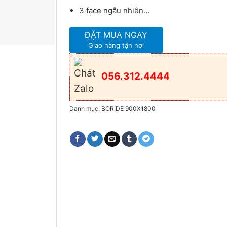
3 face ngẫu nhiên…
ĐẶT MUA NGAY
Giao hàng tận nơi
056.312.4444
Danh mục:
BORIDE 900X1800