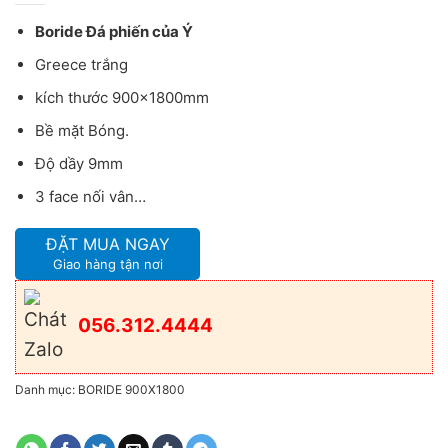
Boride Đá phiến của Ý
Greece trắng
kích thước 900x1800mm
Bề mặt Bóng.
Độ dầy 9mm
3 face nối vân…
ĐẶT MUA NGAY
Giao hàng tận nơi
056.312.4444
Danh mục:
BORIDE 900X1800