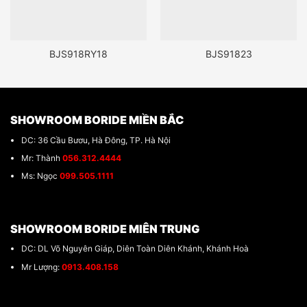
BJS918RY18
BJS91823
SHOWROOM BORIDE MIỀN BẮC
DC: 36 Cầu Bươu, Hà Đông, TP. Hà Nội
Mr: Thành
056.312.4444
Ms: Ngọc
099.505.1111
SHOWROOM BORIDE MIÊN TRUNG
DC: DL Võ Nguyên Giáp, Diên Toàn Diên Khánh, Khánh Hoà
Mr Lượng:
0913.408.158