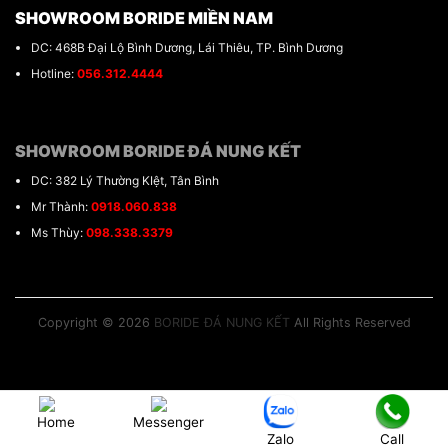
SHOWROOM BORIDE MIỀN NAM
DC: 468B Đại Lộ Bình Dương, Lái Thiêu, TP. Bình Dương
Hotline:
056.312.4444
SHOWROOM BORIDE ĐÁ NUNG KẾT
DC: 382 Lý Thường KIệt, Tân Bình
Mr Thành:
0918.060.838
Ms Thùy:
098.338.3379
Copyright © 2026
BORIDE ĐÁ NUNG KẾT
All Rights Reserved
Home
Messenger
Zalo
Call