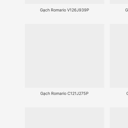
Gạch Romario V126J939P
G
Gạch Romario C121J275P