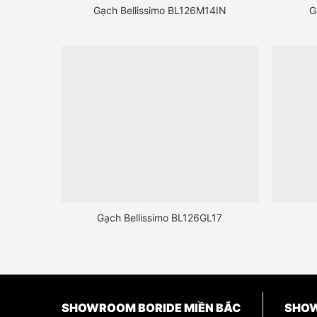
Gạch Bellissimo BL126M14IN
G
Gạch Bellissimo BL126GL17
SHOWROOM BORIDE MIỀN BẮC
SHOW