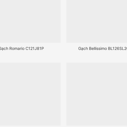
Gạch Romario C121J81P
Gạch Bellissimo BL126SL