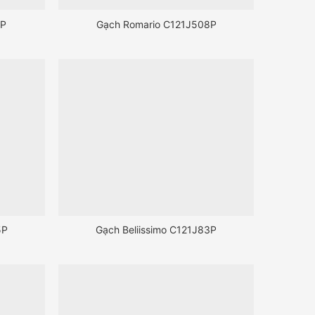
2P
Gạch Romario C121J508P
5P
Gạch Beliissimo C121J83P