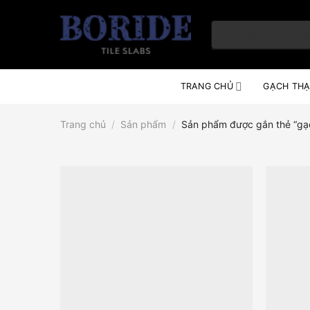
Skip
to
Tìm
content
kiếm:
TRANG CHỦ
GẠCH THẠ
Trang chủ
/
Sản phẩm
/
Sản phẩm được gắn thẻ “g