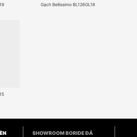
19
Gạch Bellissimo BL126GL18
15
ỀN
SHOWROOM BORIDE ĐÁ