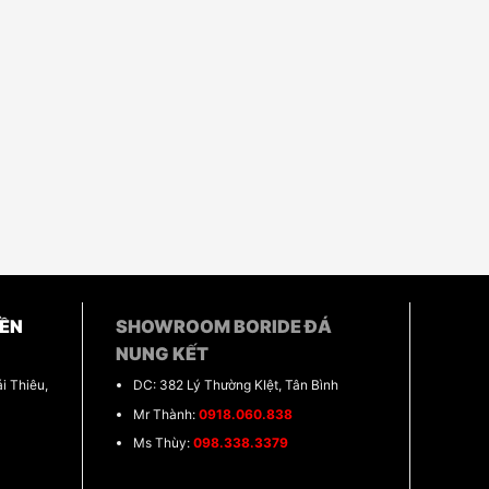
ỀN
SHOWROOM BORIDE ĐÁ
NUNG KẾT
i Thiêu,
DC: 382 Lý Thường KIệt, Tân Bình
Mr Thành:
0918.060.838
Ms Thùy:
098.338.3379