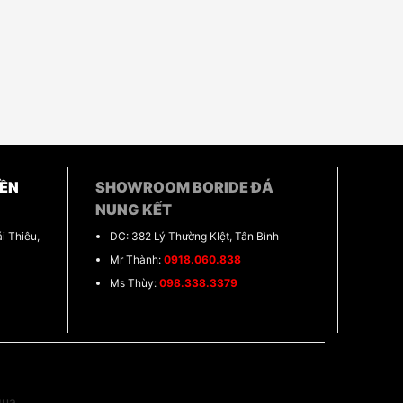
ỀN
SHOWROOM BORIDE ĐÁ
NUNG KẾT
i Thiêu,
DC: 382 Lý Thường KIệt, Tân Bình
Mr Thành:
0918.060.838
Ms Thùy:
098.338.3379
qua