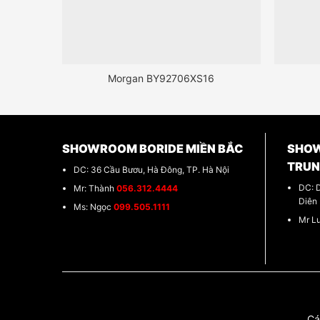
Morgan BY92706XS16
SHOWROOM BORIDE MIỀN BẮC
SHOW
TRU
DC: 36 Cầu Bươu, Hà Đông, TP. Hà Nội
DC: 
Mr: Thành
056.312.4444
Diên
Ms: Ngọc
099.505.1111
Mr L
Cá