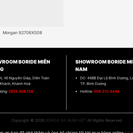
Morgan 92706XS08
ROOM BORIDE MIÊN
SHOWROOM BORIDE MI
NG
NAM
DL Võ Nguyên Giáp, Diên Toàn
DC: 468B Đại Lộ Bình Dương, Lá
 Khánh, Khánh Hoà
TP. Bình Dương
ượng:
0913.408.158
Hotline:
056.312.4444
Copyright © 2026
BORIDE ĐÁ NUNG KẾT
All Rights Reserved
m ơn bạn đã ghé thăm và ủng hộ chúng tôi khi mua hàng online
Bỏ 