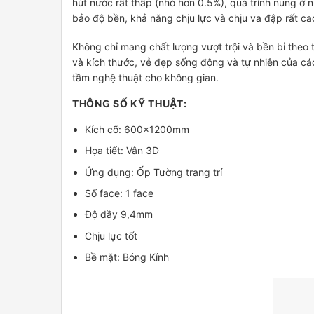
hút nước rất thấp (nhỏ hơn 0.5%), quá trình nung 
bảo độ bền, khả năng chịu lực và chịu va đập rất ca
Không chỉ mang chất lượng vượt trội và bền bỉ theo 
và kích thước, vẻ đẹp sống động và tự nhiên của c
tầm nghệ thuật cho không gian.
THÔNG SỐ KỸ THUẬT:
Kích cỡ: 600x1200mm
Họa tiết: Vân 3D
Ứng dụng: Ốp Tường trang trí
Số face: 1 face
Độ dầy 9,4mm
Chịu lực tốt
Bề mặt: Bóng Kính