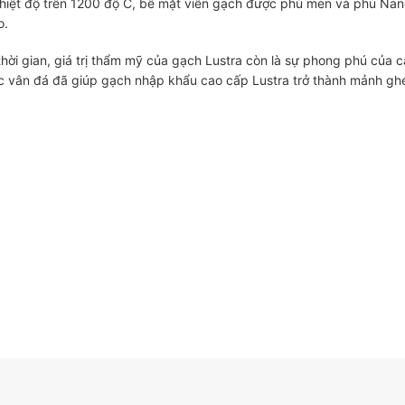
ở nhiệt độ trên 1200 độ C, bề mặt viên gạch được phủ men và phủ N
o.
thời gian, giá trị thẩm mỹ của gạch Lustra còn là sự phong phú của
ác vân đá đã giúp gạch nhập khẩu cao cấp Lustra trở thành mảnh gh