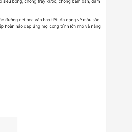
ano siêu bóng, chống trầy xước, chống bám bẩn, đảm
 các đường nét hoa văn hoạ tiết, đa dạng về màu sắc
ép hoàn hảo đáp ứng mọi công trình lớn nhỏ và nâng