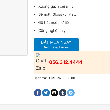
Xương gạch ceramic
Bề mặt: Glossy / Matt
Độ hút nước <15%
Công nghệ italy
ĐẶT MUA NGAY
Giao hàng tận nơi
056.312.4444
Danh mục:
LUSTRA 300X600