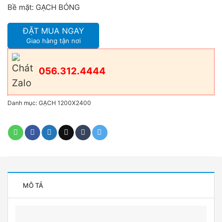
Bề mặt: GẠCH BÓNG
ĐẶT MUA NGAY
Giao hàng tận nơi
056.312.4444
Danh mục:
GẠCH 1200X2400
MÔ TẢ