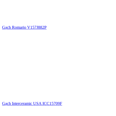
Gạch Romario V157J882P
Gạch Interceramic USA ICC15709F