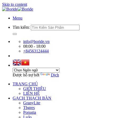
Skip to content
Menu
Tìm kiếm:
info@boride.vn
08:00 - 18:00
+84563124444
Được hỗ trợ bởi
Dịch
TRANG CHỦ
GIỚI THIỆU
LIÊN HỆ
GẠCH THẠCH BÀN
GranyLite
Tbgres
Porugia
LuJo