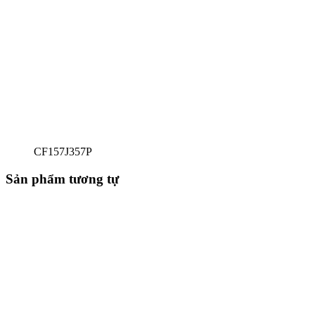
CF157J357P
Sản phẩm tương tự