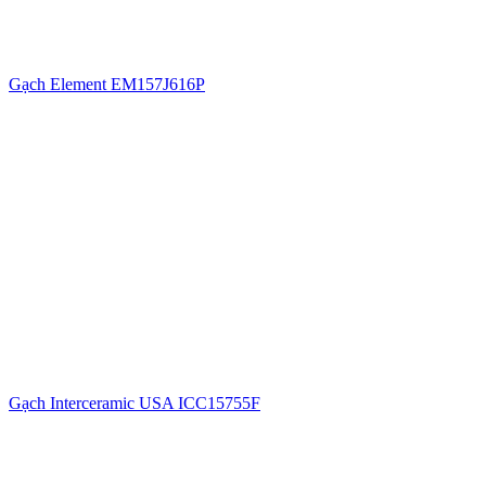
Gạch Element EM157J616P
Gạch Interceramic USA ICC15755F