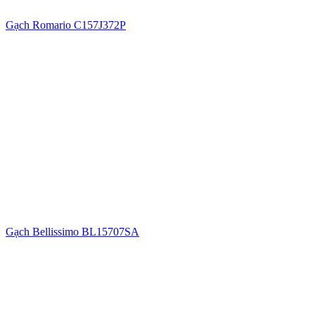
Gạch Romario C157J372P
Gạch Bellissimo BL15707SA