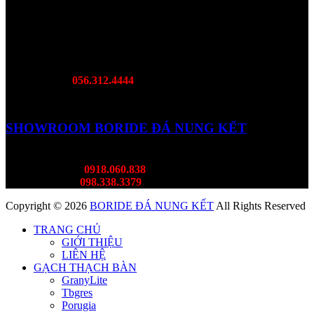
SHOWROOM BORIDE MIỀN NAM
DC: 468B Đại Lộ Bình Dương, Lái Thiêu, TP. Bình Dương
Hotline:
056.312.4444
SHOWROOM BORIDE ĐÁ NUNG KẾT
DC: 382 Lý Thường KIệt, Tân Bình
Mr Thành:
0918.060.838
Ms Thùy:
098.338.3379
Copyright © 2026
BORIDE ĐÁ NUNG KẾT
All Rights Reserved
TRANG CHỦ
GIỚI THIỆU
LIÊN HỆ
GẠCH THẠCH BÀN
GranyLite
Tbgres
Porugia