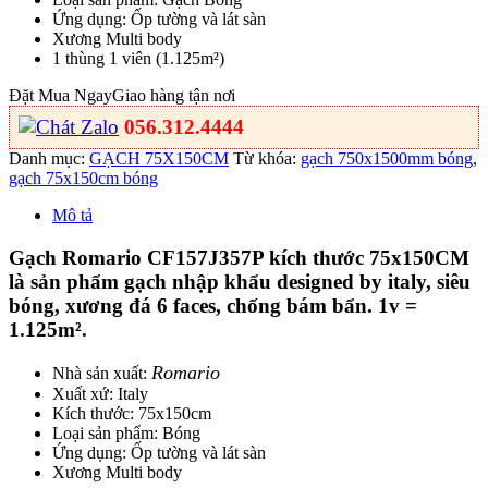
Ứng dụng: Ốp tường và lát sàn
Xương Multi body
1 thùng 1 viên (1.125m²)
Đặt Mua Ngay
Giao hàng tận nơi
056.312.4444
Danh mục:
GẠCH 75X150CM
Từ khóa:
gạch 750x1500mm bóng
,
gạch 75x150cm bóng
Mô tả
Gạch Romario CF157J357P kích thước 75x150CM
là sản phẩm gạch nhập khẩu designed by italy, siêu
bóng, xương đá 6 faces, chống bám bẩn. 1v =
1.125m².
Romario
Nhà sản xuất:
Xuất xứ: Italy
Kích thước: 75x150cm
Loại sản phẩm: Bóng
Ứng dụng: Ốp tường và lát sàn
Xương Multi body