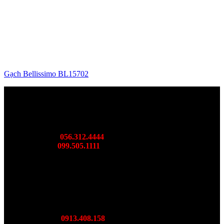
Gạch Bellissimo BL15702
SHOWROOM BORIDE MIỀN BẮC
DC: 36 Cầu Bươu, Hà Đông, TP. Hà Nội
Mr: Thành
056.312.4444
Ms: Ngọc
099.505.1111
SHOWROOM BORIDE MIÊN TRUNG
DC: DL Võ Nguyên Giáp, Diên Toàn Diên Khánh, Khánh
Hoà
Mr Lượng:
0913.408.158