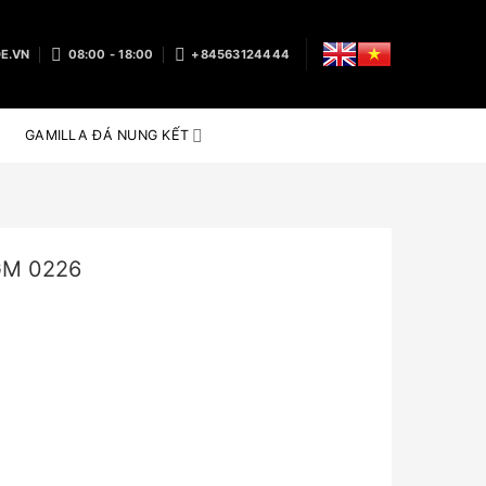
E.VN
08:00 - 18:00
+84563124444
GAMILLA ĐÁ NUNG KẾT
M 0226