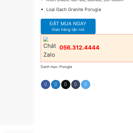
Loại Gạch Granite Porugia
ĐẶT MUA NGAY
Giao hàng tận nơi
056.312.4444
Danh mục:
Porugia