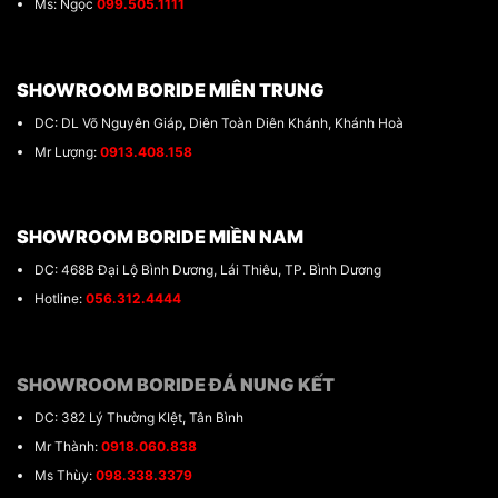
Ms: Ngọc
099.505.1111
SHOWROOM BORIDE MIÊN TRUNG
DC: DL Võ Nguyên Giáp, Diên Toàn Diên Khánh, Khánh Hoà
Mr Lượng:
0913.408.158
SHOWROOM BORIDE MIỀN NAM
DC: 468B Đại Lộ Bình Dương, Lái Thiêu, TP. Bình Dương
Hotline:
056.312.4444
SHOWROOM BORIDE ĐÁ NUNG KẾT
DC: 382 Lý Thường KIệt, Tân Bình
Mr Thành:
0918.060.838
Ms Thùy:
098.338.3379