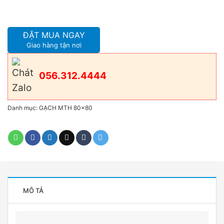
ĐẶT MUA NGAY
Giao hàng tận nơi
056.312.4444
Danh mục:
GẠCH MTH 80x80
MÔ TẢ