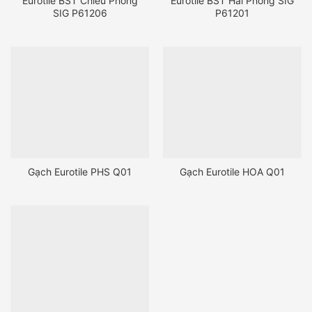
Eurotile BST Chiêu Phong
Eurotile BST Hải Phong SIG
SIG P61206
P61201
Gạch Eurotile PHS Q01
Gạch Eurotile HOA Q01