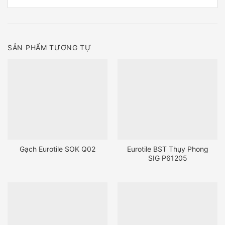
SẢN PHẨM TƯƠNG TỰ
Gạch Eurotile SOK Q02
Eurotile BST Thụy Phong
SIG P61205