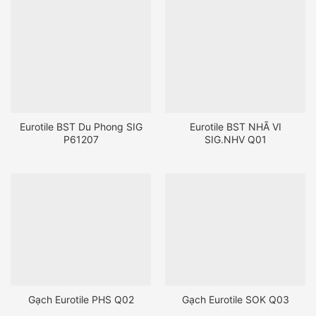
Eurotile BST Du Phong SIG
Eurotile BST NHÃ VI
P61207
SIG.NHV Q01
Gạch Eurotile PHS Q02
Gạch Eurotile SOK Q03