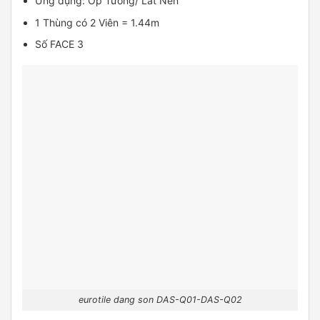
Ứng dụng: Ốp Tường/ Lát Nền
1 Thùng có 2 Viên = 1.44m
Số FACE 3
eurotile dang son DAS-Q01-DAS-Q02