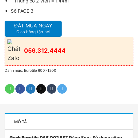
1 Thùng có 2 Viên = 1.44m
Số FACE 3
ĐẶT MUA NGAY
Giao hàng tận nơi
056.312.4444
Danh mục:
Eurotile 600x1200
MÔ TẢ
Gạch Eurotile DAS Q02
BST Đăng Sơn : Sử dụng công