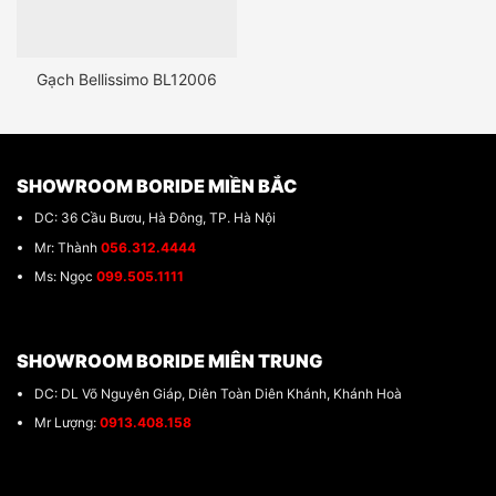
Gạch Bellissimo BL12006
SHOWROOM BORIDE MIỀN BẮC
DC: 36 Cầu Bươu, Hà Đông, TP. Hà Nội
Mr: Thành
056.312.4444
Ms: Ngọc
099.505.1111
SHOWROOM BORIDE MIÊN TRUNG
DC: DL Võ Nguyên Giáp, Diên Toàn Diên Khánh, Khánh Hoà
Mr Lượng:
0913.408.158