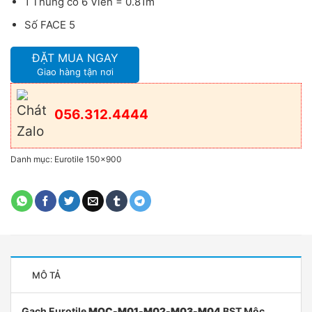
1 Thùng có 6 Viên = 0.81m
Số FACE 5
ĐẶT MUA NGAY
Giao hàng tận nơi
056.312.4444
Danh mục:
Eurotile 150x900
MÔ TẢ
Gạch Eurotile
MOC-M01-M02-M03-M04
BST Mộc