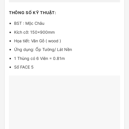
THÔNG SỐ KỸ THUẬT:
BST : Mộc Châu
Kích cỡ: 150x900mm
Họa tiết: Vân Gỗ ( wood )
Ứng dụng: Ốp Tường/ Lát Nền
1 Thùng có 6 Viên = 0.81m
Số FACE 5