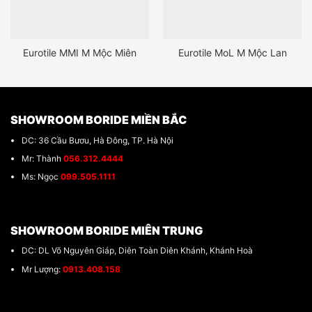
Eurotile MMI M Mộc Miên
Eurotile MoL M Mộc Lan
SHOWROOM BORIDE MIỀN BẮC
DC: 36 Cầu Bươu, Hà Đông, TP. Hà Nội
Mr: Thành
056.312.4444
Ms: Ngọc
099.505.1111
SHOWROOM BORIDE MIÊN TRUNG
DC: DL Võ Nguyên Giáp, Diên Toàn Diên Khánh, Khánh Hoà
Mr Lượng:
0913.408.158