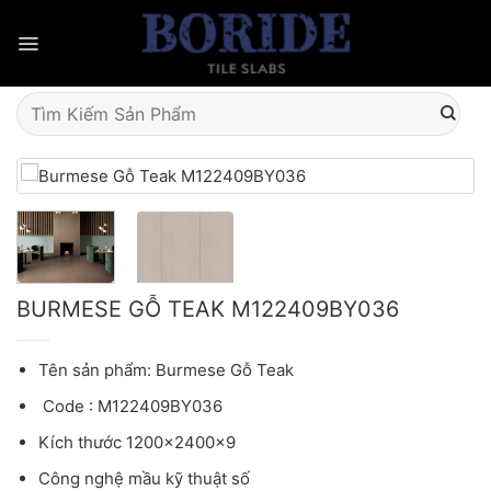
Skip
to
content
Tìm
kiếm:
BURMESE GỖ TEAK M122409BY036
Tên sản phẩm: Burmese Gỗ Teak
Code : M122409BY036
Kích thước 1200x2400x9
Công nghệ mầu kỹ thuật số