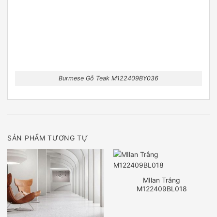
Burmese Gỗ Teak M122409BY036
SẢN PHẨM TƯƠNG TỰ
MIlan Trắng
M122409BL018