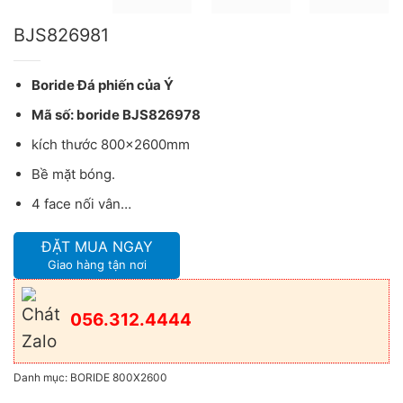
BJS826981
Boride Đá phiến của Ý
Mã số: boride BJS826978
kích thước 800x2600mm
Bề mặt bóng.
4 face nối vân…
ĐẶT MUA NGAY
Giao hàng tận nơi
056.312.4444
Danh mục:
BORIDE 800X2600