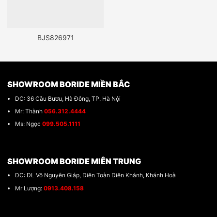
BJS826971
SHOWROOM BORIDE MIỀN BẮC
DC: 36 Cầu Bươu, Hà Đông, TP. Hà Nội
Mr: Thành
056.312.4444
Ms: Ngọc
099.505.1111
SHOWROOM BORIDE MIÊN TRUNG
DC: DL Võ Nguyên Giáp, Diên Toàn Diên Khánh, Khánh Hoà
Mr Lượng:
0913.408.158