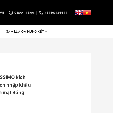
.VN
08:00 - 18:00
+84563124444
GAMILLA ĐÁ NUNG KẾT
SSIMO kích
ch nhập khẩu
 bề mặt Bóng