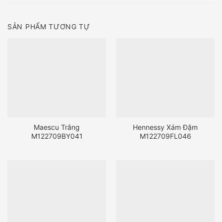
SẢN PHẨM TƯƠNG TỰ
Maescu Trắng
Hennessy Xám Đậm
M122709BY041
M122709FL046