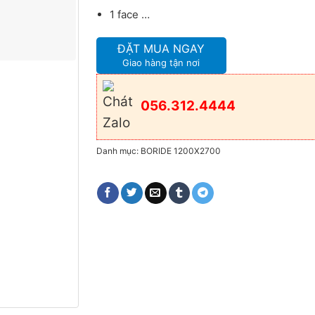
1 face …
ĐẶT MUA NGAY
Giao hàng tận nơi
056.312.4444
Danh mục:
BORIDE 1200X2700