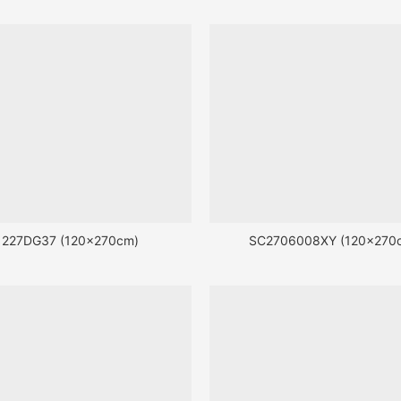
1227DG37 (120x270cm)
SC2706008XY (120x270