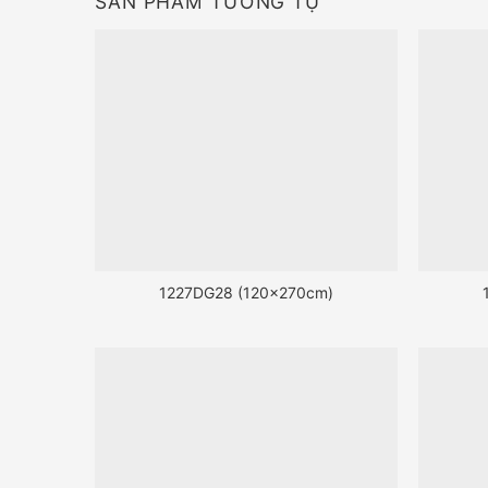
SẢN PHẨM TƯƠNG TỰ
1227DG28 (120x270cm)