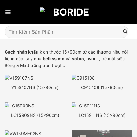
Skip
to
content
Tìm
kiếm:
Gạch nhập khẩu
kích thước 15x90cm từ các thương hiệu nổi
tiếng của italy như
bellissimo
và
sotoo
,
iwin
…, bề mặt siêu
Bóng & Matt trống trơn trượt…
V159107NS (15x90cm)
C915108 (15x90cm)
LC15909NS (15x90cm)
LC15911NS (15x90cm)